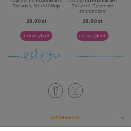
Naklejki na Paznokcie i
Naklejki na Paznokcie i
Tatuaże, Słodki Sklep
Tatuaże, Tęczowe
Jednorożce
29,00 zł
29,00 zł
do koszyka +
do koszyka +
INFORMACJE