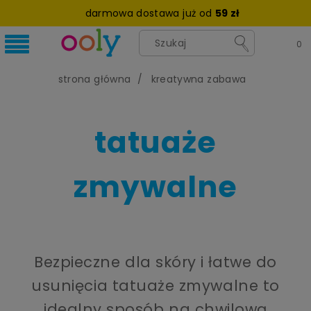
darmowa dostawa już od
59 zł
strona główna
kreatywna zabawa
tatuaże
zmywalne
Bezpieczne dla skóry i łatwe do
usunięcia tatuaże zmywalne to
idealny sposób na chwilową