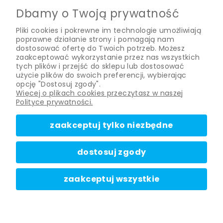
KONTO
Dbamy o Twoją prywatność
Pliki cookies i pokrewne im technologie umożliwiają
O NAS
poprawne działanie strony i pomagają nam
dostosować ofertę do Twoich potrzeb. Możesz
zaakceptować wykorzystanie przez nas wszystkich
tych plików i przejść do sklepu lub dostosować
użycie plików do swoich preferencji, wybierając
pokoloruj swoją pocztę!
opcję "Dostosuj zgody".
Więcej o plikach cookies przeczytasz w naszej
fajne promocje, zapowiedzi nowości + nowe posty na blogu
10% RABATU
Polityce prywatności.
dołącz do newslettera i odbierz
rabat powitalny!
zaakceptuj tylko niezbędne
zapisz się
dostosuj zgody
Zapisz do listy i wyślij rabat
zaakceptuj wszystkie
© 2020 OOLY, llc. Wszystkie prawa zastrzeżone.
polityka prywatności
Wyłączny dystrybutor w Polsce:
Kolorowe Baloniki Sp. z o.o.
pokaż pełną wersję strony