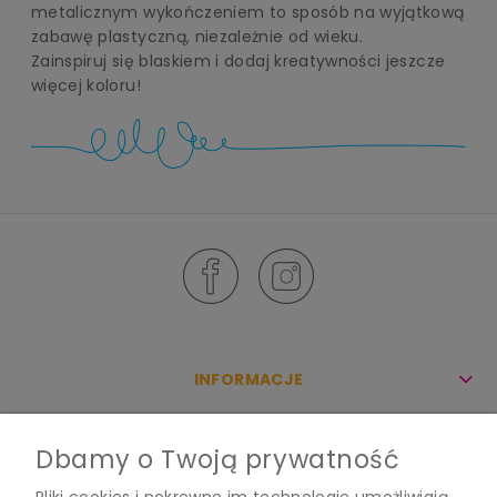
metalicznym wykończeniem to sposób na wyjątkową
zabawę plastyczną, niezależnie od wieku.
Zainspiruj się blaskiem i dodaj kreatywności jeszcze
więcej koloru!
INFORMACJE
KONTO
Dbamy o Twoją prywatność