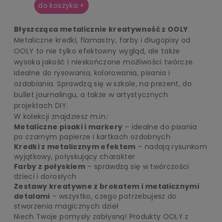
do koszyka +
Błyszcząca metalicznie kreatywność z OOLY
Metaliczne kredki, flamastry, farby i długopisy od
OOLY to nie tylko efektowny wygląd, ale także
wysoka jakość i nieskończone możliwości twórcze.
Idealne do rysowania, kolorowania, pisania i
ozdabiania. Sprawdzą się w szkole, na prezent, do
bullet journalingu, a także w artystycznych
projektach DIY.
W kolekcji znajdziesz m.in.:
Metaliczne pisaki i markery
– idealne do pisania
po czarnym papierze i kartkach ozdobnych
Kredki z metalicznym efektem
– nadają rysunkom
wyjątkowy, połyskujący charakter
Farby z połyskiem
– sprawdzą się w twórczości
dzieci i dorosłych
Zestawy kreatywne z brokatem i metalicznymi
detalami
– wszystko, czego potrzebujesz do
stworzenia magicznych dzieł
Niech Twoje pomysły zabłysną! Produkty OOLY z