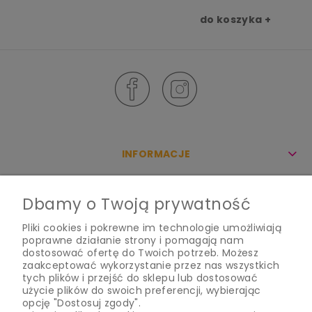
do koszyka +
INFORMACJE
KONTO
Dbamy o Twoją prywatność
Pliki cookies i pokrewne im technologie umożliwiają
O NAS
poprawne działanie strony i pomagają nam
dostosować ofertę do Twoich potrzeb. Możesz
zaakceptować wykorzystanie przez nas wszystkich
tych plików i przejść do sklepu lub dostosować
użycie plików do swoich preferencji, wybierając
pokoloruj swoją pocztę!
opcję "Dostosuj zgody".