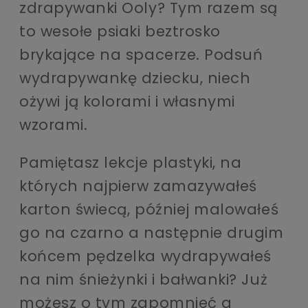
zdrapywanki Ooly? Tym razem są
to wesołe psiaki beztrosko
brykające na spacerze. Podsuń
wydrapywankę dziecku, niech
ożywi ją kolorami i własnymi
wzorami.
Pamiętasz lekcje plastyki, na
których najpierw zamazywałeś
karton świecą, później malowałeś
go na czarno a następnie drugim
końcem pędzelka wydrapywałeś
na nim śnieżynki i bałwanki? Już
możesz o tym zapomnieć a